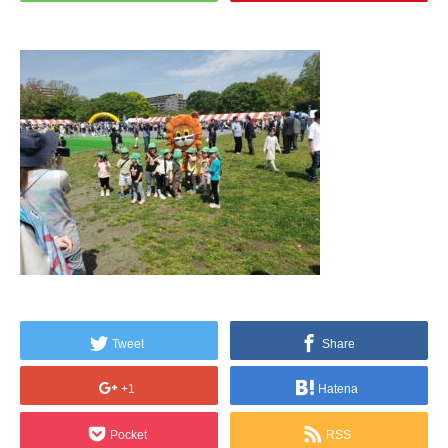
Tweet
Share
+1
Hatena
Pocket
RSS