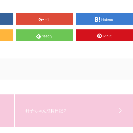
+1
Hatena
feedly
Pin it
針子ちゃん成長日記２