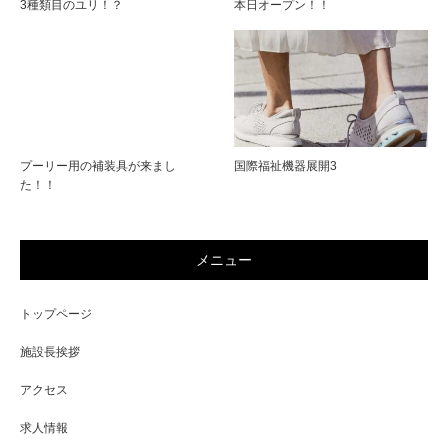
3種類目のユリ！？
本日オープン！！
プーリー用の補装具が来まし
国際福祉機器展開3
た！！
メニュー
トップページ
施設長挨拶
アクセス
求人情報