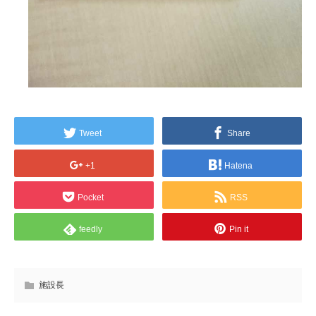
Tweet
Share
+1
Hatena
Pocket
RSS
feedly
Pin it
施設長