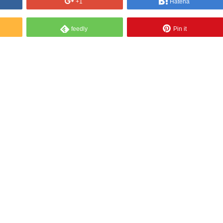
+1
Hatena
feedly
Pin it