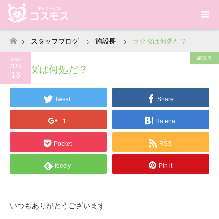
スタッフブログ
施設長
ラクダは何処だ？
ホーム
施設長
2020
JUN
ラクダは何処だ？
13
Tweet
Share
+1
Hatena
Pocket
RSS
feedly
Pin it
いつもありがとうございます