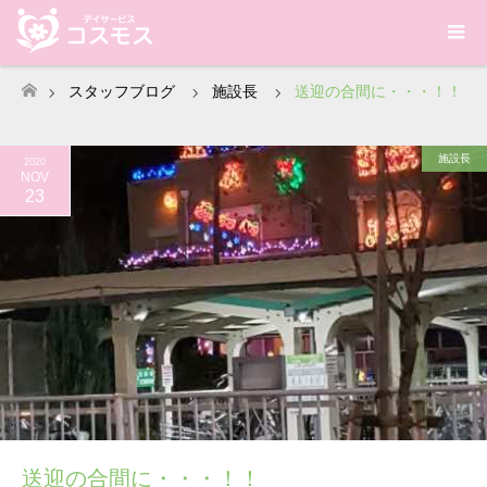
スタッフブログ
施設長
送迎の合間に・・・！！
ホーム
施設長
2020
NOV
23
送迎の合間に・・・！！