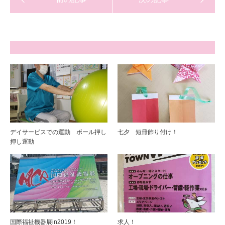
デイサービスでの運動 ボール押し
七夕 短冊飾り付け！
押し運動
国際福祉機器展in2019！
求人！