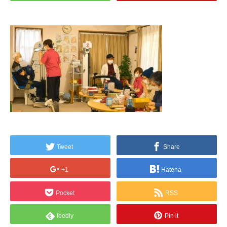
Tweet
Share
+1
Hatena
Pocket
RSS
feedly
Pin it