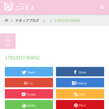
スタッフブログ
1781315740652
ホーム
2026
JUN
13
1781315740652
Tweet
Share
+1
Hatena
Pocket
RSS
feedly
Pin it