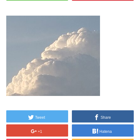
Tweet
Share
+1
Hatena