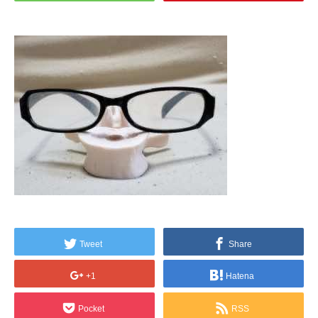
Tweet
Share
+1
Hatena
Pocket
RSS