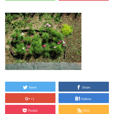
Tweet
Share
+1
Hatena
Pocket
RSS