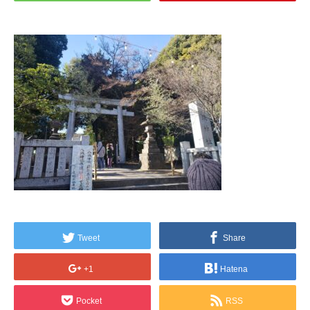
Tweet
Share
+1
Hatena
Pocket
RSS