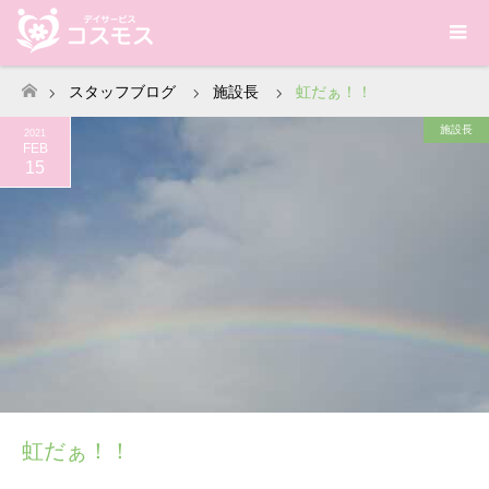
スタッフブログ
施設長
虹だぁ！！
ホーム
施設長
2021
FEB
15
虹だぁ！！