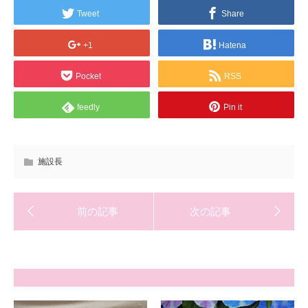
Tweet
Share
+1
Hatena
Pocket
RSS
feedly
Pin it
施設長