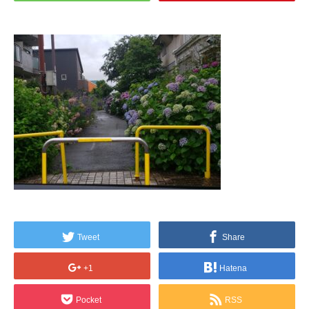
Tweet
Share
+1
Hatena
Pocket
RSS