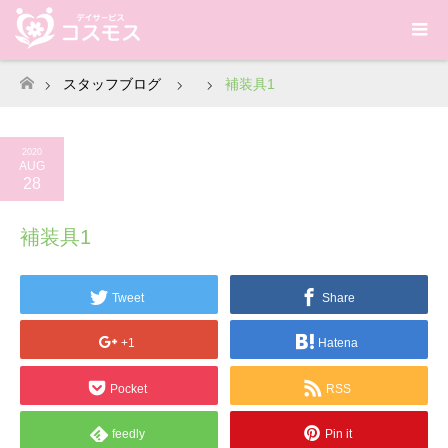
スタッフブログ
補装具1
ホーム
2020
AUG
28
補装具1
Tweet
Share
+1
Hatena
Pocket
RSS
feedly
Pin it