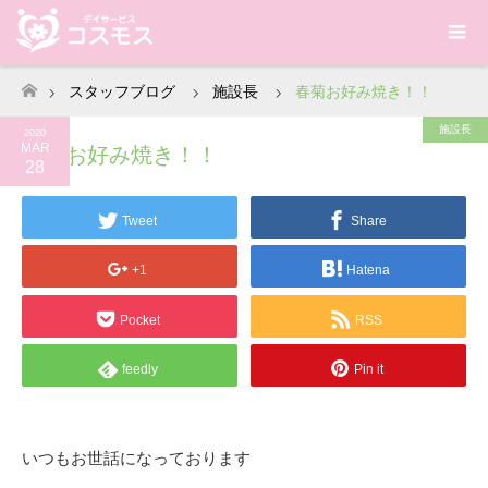
スタッフブログ
施設長
春菊お好み焼き！！
ホーム
施設長
2020
MAR
春菊お好み焼き！！
28
Tweet
Share
+1
Hatena
Pocket
RSS
feedly
Pin it
いつもお世話になっております