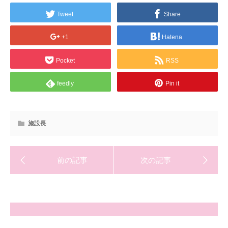
Tweet
Share
+1
Hatena
Pocket
RSS
feedly
Pin it
施設長