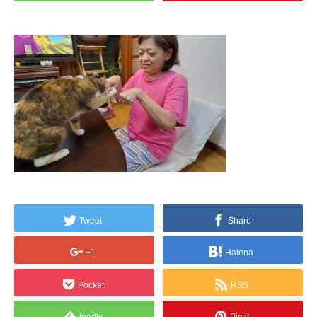
Tweet
Share
+1
Hatena
Pocket
RSS