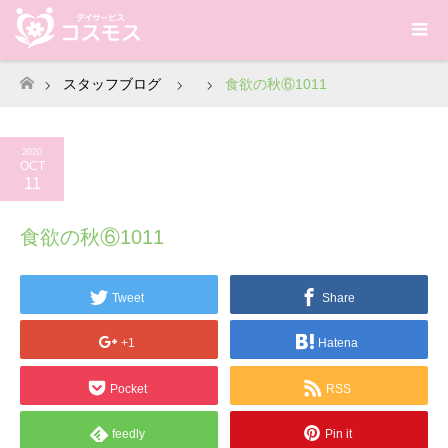
スタッフブログ
食欲の秋⑥1011
ホーム
2020
OCT
11
食欲の秋⑥1011
Tweet
Share
+1
Hatena
Pocket
RSS
feedly
Pin it