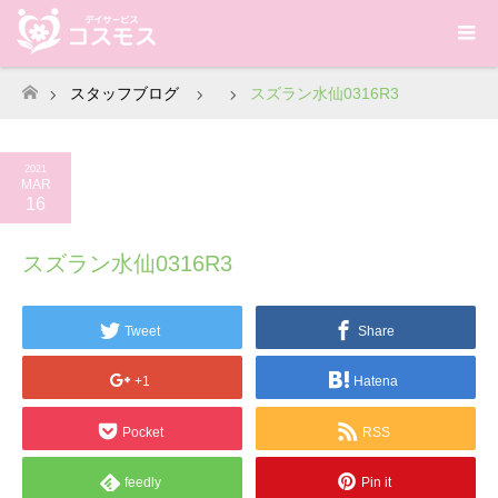
スタッフブログ
スズラン水仙0316R3
ホーム
2021
MAR
16
スズラン水仙0316R3
Tweet
Share
+1
Hatena
Pocket
RSS
feedly
Pin it