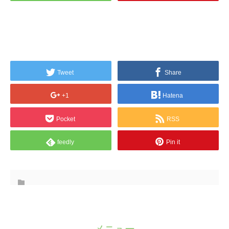
Tweet
Share
+1
Hatena
Pocket
RSS
feedly
Pin it