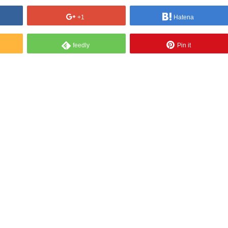
+1
Hatena
feedly
Pin it