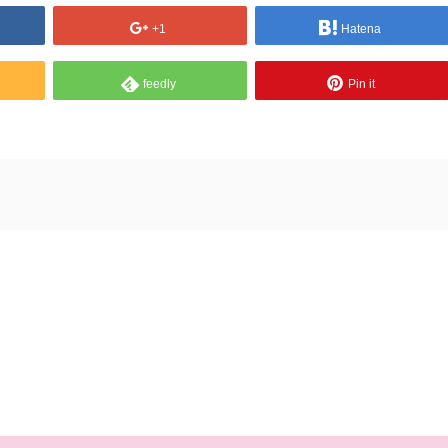
+1
Hatena
feedly
Pin it