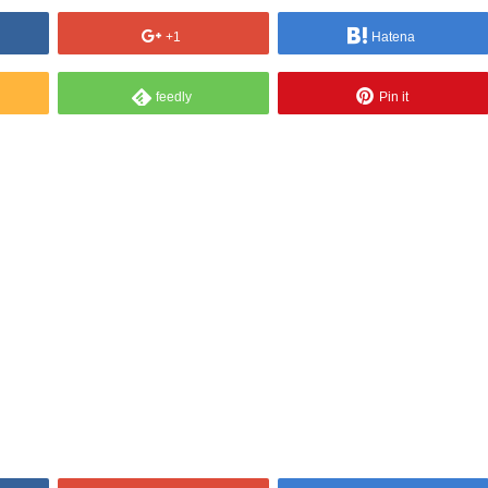
+1
Hatena
feedly
Pin it