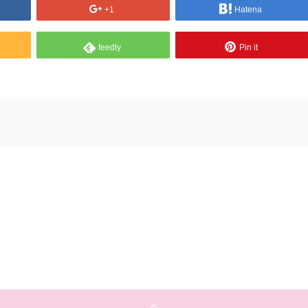
+1
Hatena
feedly
Pin it