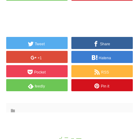
Tweet
Share
+1
Hatena
Pocket
RSS
feedly
Pin it