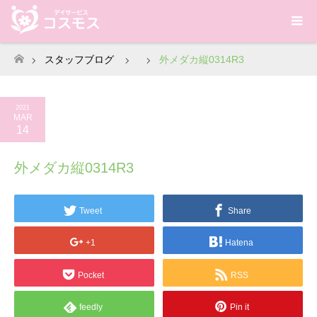
スタッフブログ
外メダカ縦0314R3
ホーム
2021
MAR
14
外メダカ縦0314R3
Tweet
Share
+1
Hatena
Pocket
RSS
feedly
Pin it