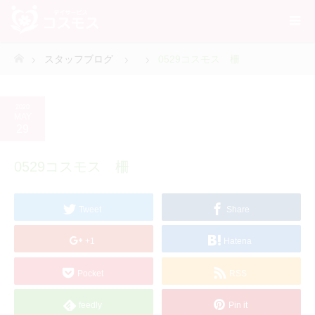
スタッフブログ
0529コスモス 柵
ホーム
2020
MAY
29
0529コスモス 柵
Tweet
Share
+1
Hatena
Pocket
RSS
feedly
Pin it