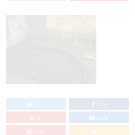
Tweet
Share
+1
Hatena
Pocket
RSS