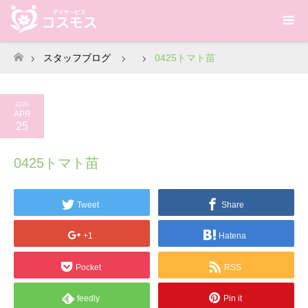
スタッフブログ
0425トマト苗
ホーム
2020
APR
25
0425トマト苗
Tweet
Share
+1
Hatena
Pocket
RSS
feedly
Pin it