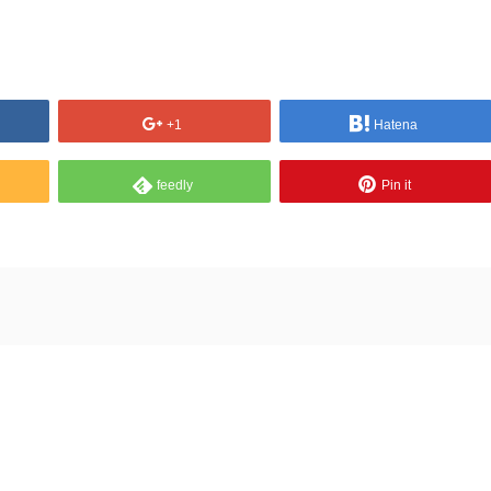
+1
Hatena
feedly
Pin it