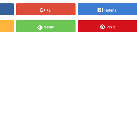
+1
Hatena
feedly
Pin it