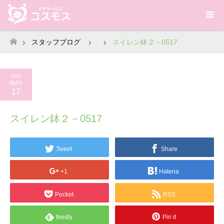
スタッフブログ
スイレン鉢２－0517
ホーム
2020
MAY
17
スイレン鉢２－0517
Tweet
Share
+1
Hatena
Pocket
RSS
feedly
Pin it