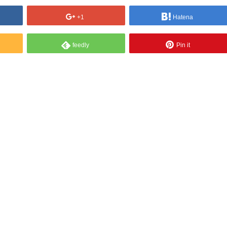
+1
Hatena
feedly
Pin it