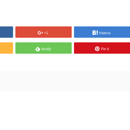
+1
Hatena
feedly
Pin it