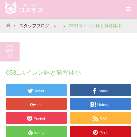
スタッフブログ
0531スイレン鉢と飼育鉢小
ホーム
2020
MAY
31
0531スイレン鉢と飼育鉢小
Tweet
Share
+1
Hatena
Pocket
RSS
feedly
Pin it