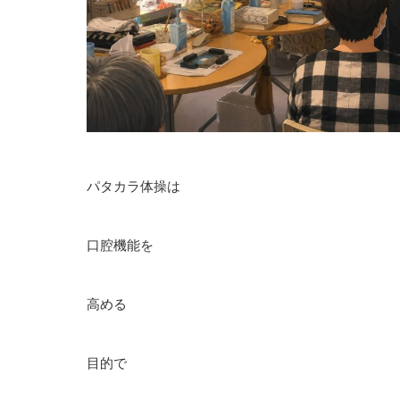
パタカラ体操は
口腔機能を
高める
目的で