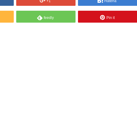
+1
Hatena
feedly
Pin it