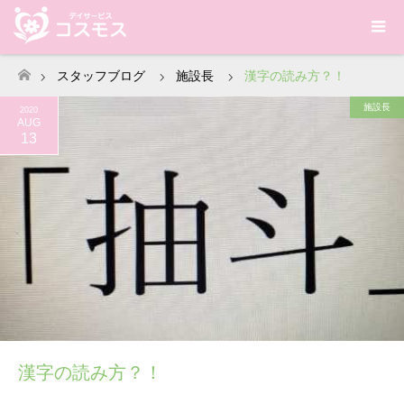
スタッフブログ
施設長
漢字の読み方？！
ホーム
施設長
2020
AUG
13
漢字の読み方？！