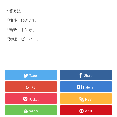
＊答えは
「抽斗：ひきだし」
「蜻蛉：トンボ」
「海狸：ビーバー」
Tweet
Share
+1
Hatena
Pocket
RSS
feedly
Pin it