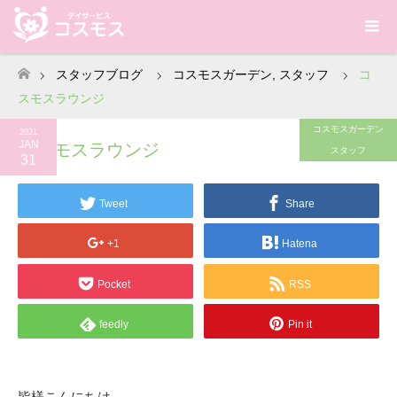
スタッフブログ
コスモスガーデン
,
スタッフ
コ
ホーム
スモスラウンジ
コスモスガーデン
2021
JAN
コスモスラウンジ
スタッフ
31
Tweet
Share
+1
Hatena
Pocket
RSS
feedly
Pin it
皆様こんにちは