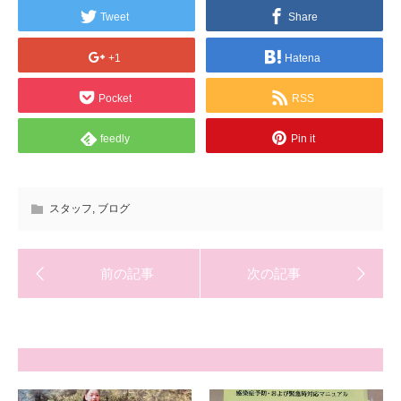
Tweet
Share
+1
Hatena
Pocket
RSS
feedly
Pin it
スタッフ
,
ブログ