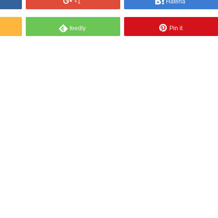
+1
Hatena
feedly
Pin it