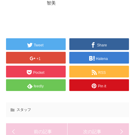
智美
Tweet
Share
+1
Hatena
Pocket
RSS
feedly
Pin it
スタッフ