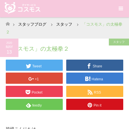
スタッフブログ
スタッフ
「コスモス」の太極拳
ホーム
２
スタッフ
2020
MAY
「コスモス」の太極拳２
13
Tweet
Share
+1
Hatena
Pocket
RSS
feedly
Pin it
皆様こんにちは