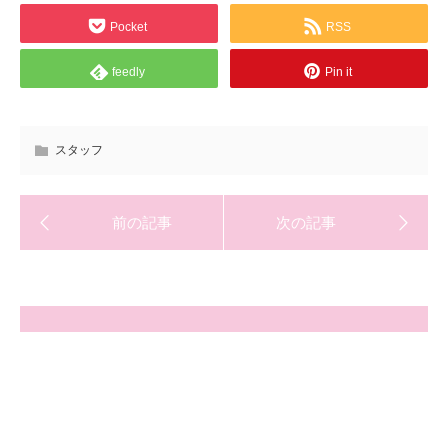
Pocket
RSS
feedly
Pin it
スタッフ