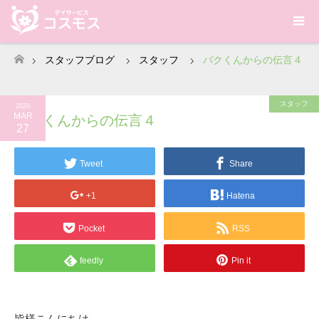
スタッフブログ
スタッフ
バクくんからの伝言４
ホーム
スタッフ
2020
MAR
バクくんからの伝言４
27
Tweet
Share
+1
Hatena
Pocket
RSS
feedly
Pin it
皆様こんにちは